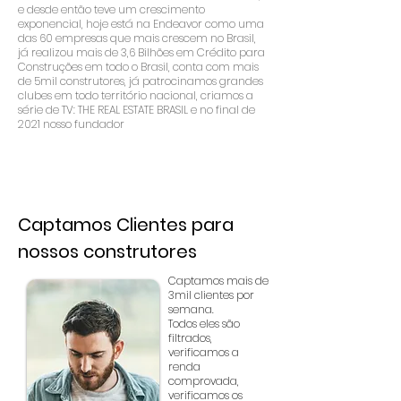
e desde então teve um crescimento
exponencial, hoje está na Endeavor como uma
das 60 empresas que mais crescem no Brasil,
já realizou mais de 3,6 Bilhões em Crédito para
Construções em todo o Brasil, conta com mais
de 5mil construtores, já patrocinamos grandes
clubes em todo território nacional, criamos a
série de TV: THE REAL ESTATE BRASIL e no final de
2021 nosso fundador
Captamos Clientes para
nossos construtores
Captamos mais de
3mil clientes por
semana.
Todos eles são
filtrados,
verificamos a
renda
comprovada,
verificamos os