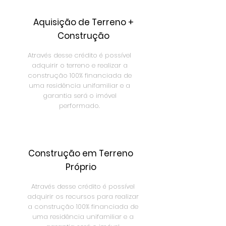
Aquisição de Terreno +
Construção
Através desse crédito é possível
adquirir o terreno e realizar a
construção 100% financiada de
uma residência unifamiliar e a
garantia será o imóvel
performado.
Construção em Terreno
Próprio
Através desse crédito é possível
adquirir os recursos para realizar
a construção 100% financiada de
uma residência unifamiliar e a