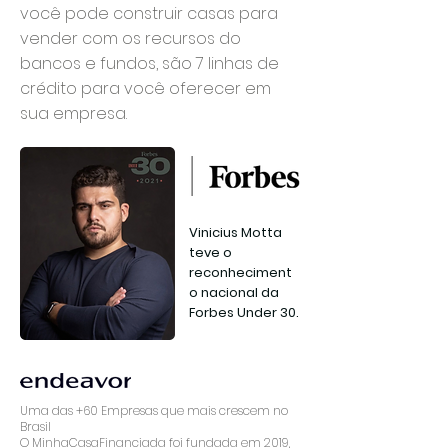
você pode construir casas para
vender com os recursos do
bancos e fundos, são 7 linhas de
crédito para você oferecer em
sua empresa.
Vinicius Motta
teve o
reconheciment
o nacional da
Forbes Under 30.
Uma das +60 Empresas que mais crescem no
Brasil
O MinhaCasaFinanciada foi fundada em 2019,