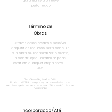
garantia será o imóvel
performado.
Término de
Obras
Através desse crédito é possível
adquirir os recursos para concluir
sua obra ou recapitalizar o cliente,
a construção unifamiliar pode
estar em qualquer etapa entre 1 -
99%.
Obs - Clientes Negativados / CADIN
Através do MCFBANK conseguimos ajudar os seus clientes que se
encontram negativados com score superior a 250 ou restrição interna na
CAIXA (CADIN)
Incorporação (Até