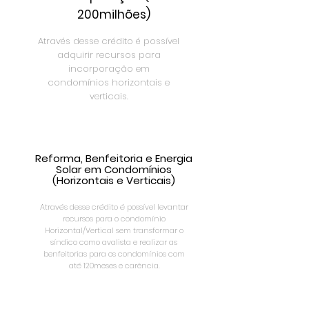
200milhões)
Através desse crédito é possível
adquirir recursos para
incorporação em
condomínios horizontais e
verticais.
Reforma, Benfeitoria e Energia
Solar em Condomínios
(Horizontais e Verticais)
Através desse crédito é possível levantar
recursos para o condomínio
Horizontal/Vertical sem transformar o
síndico como avalista e realizar as
benfeitorias para os condomínios com
até 120meses e carência.