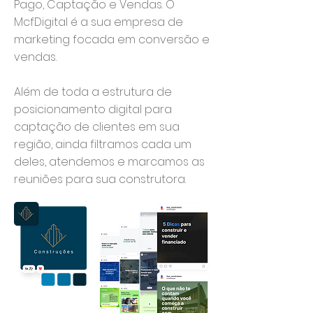
Pago, Captação e Vendas. O
McfDigital é a sua empresa de
marketing focada em conversão e
vendas.
Além de toda a estrutura de
posicionamento digital para
captação de clientes em sua
região, ainda filtramos cada um
deles, atendemos e marcamos as
reuniões para sua construtora.