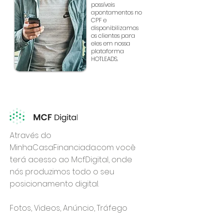
possíveis
apontamentos no
CPF e
disponibilizamos
os clientes para
eles em nossa
plataforma
HOTLEADS.
Através do
MinhaCasaFinanciada.com você
terá acesso ao McfDigital, onde
nós produzimos todo o seu
posicionamento digital.
Fotos, Videos, Anúncio, Tráfego