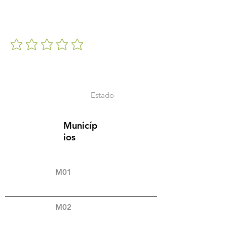
Estado
Municíp
ios
M01
M02