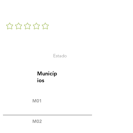
Estado
Municíp
ios
M01
M02