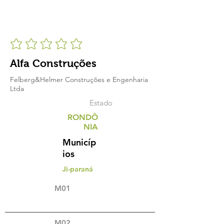
Alfa Construções
Felberg&Helmer Construções e Engenharia
Ltda
Estado
RONDÔ
NIA
Municíp
ios
Ji-paraná
M01
M02