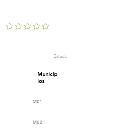
Estado
Municíp
ios
M01
M02