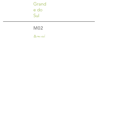
Grand
e do
Sul
M02
Aguaí
M03
Águas
da
Prata
M04
M05
•••
<