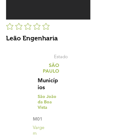
Leão Engenharia
Estado
SÃO
PAULO
Municíp
ios
São João
da Boa
Vista
M01
Varge
m