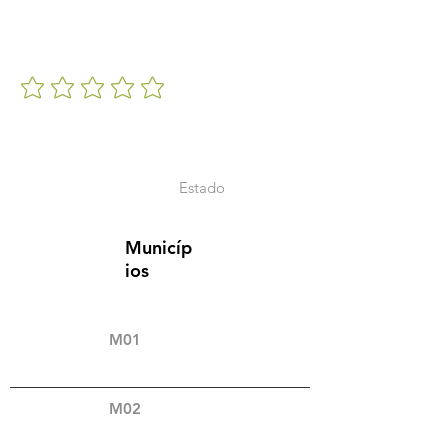
Estado
Municíp
ios
M01
M02