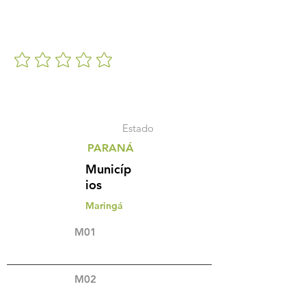
Estado
PARANÁ
Municíp
ios
Maringá
M01
M02