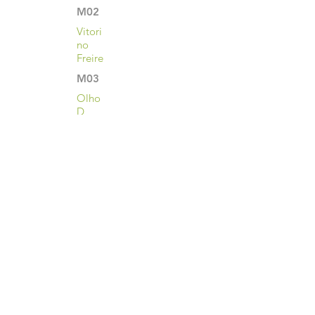
M02
Vitori
no
Freire
M03
Olho
D
´água
Das
Cunhã
s
M04
Bacab
al
M05
Buritic
upu
•••