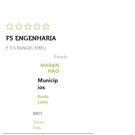
F5 ENGENHARIA
F S S RANGEL EIRELI
Estado
MARAN
HÃO
Municíp
ios
Santa
Luzia
M01
Santa
Inês