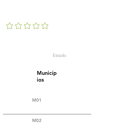
Estado
Municíp
ios
M01
M02