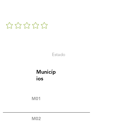
Estado
Municíp
ios
M01
M02