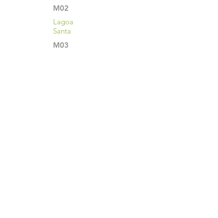
M02
Lagoa
Santa
M03
Nova
Lima
M04
Sete
Lagoa
s
M05
Divinó
polis
•••
<