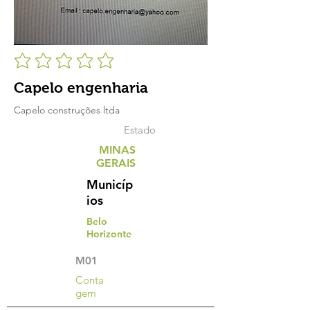
Capelo engenharia
Capelo construções ltda
Estado
MINAS
GERAIS
Municíp
ios
Belo
Horizonte
M01
Conta
gem