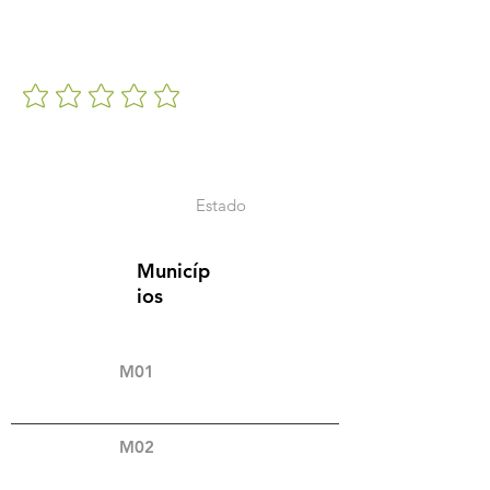
Estado
Municíp
ios
M01
M02