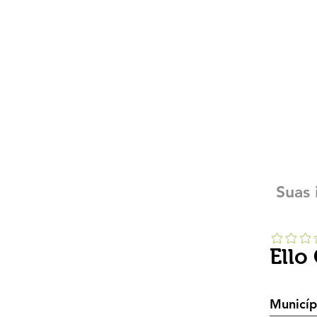
Suas 
Ello
Municíp