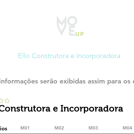
CADASTRO CONSTRUTECH
Ello Construtora e Incorporadora
informações serão exibidas assim para os 
 Construtora e Incorporadora
ios
M01
M02
M03
M04