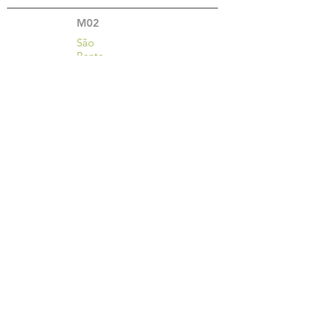
M02
São
Bento
M03
Cabe
delo
M04
M05
•••
<
CONFIRMAR