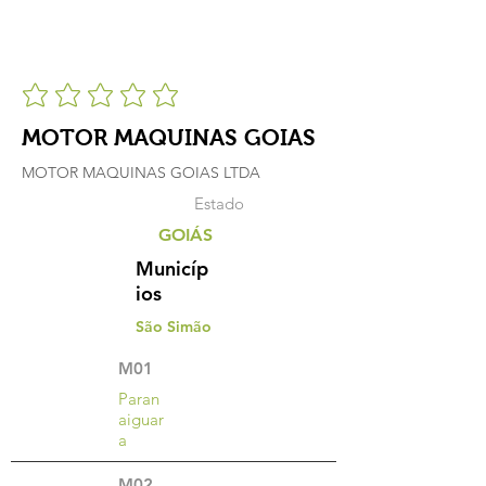
MOTOR MAQUINAS GOIAS
MOTOR MAQUINAS GOIAS LTDA
Estado
GOIÁS
Municíp
ios
São Simão
M01
Paran
aiguar
a
M02